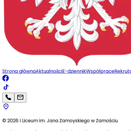
Strona główna
Aktualności
E-dziennik
Współprace
Rekrut
©
2026
I Liceum im. Jana Zamoyskiego w Zamościu