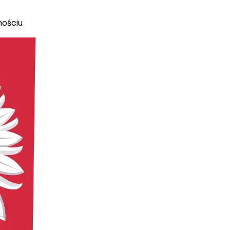
mościu