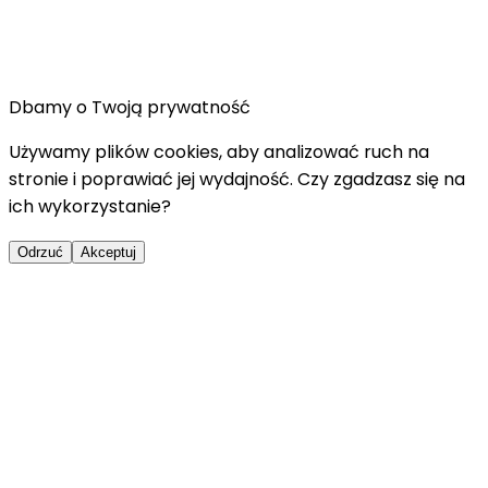
Dbamy o Twoją prywatność
Używamy plików cookies, aby analizować ruch na
stronie i poprawiać jej wydajność. Czy zgadzasz się na
ich wykorzystanie?
Odrzuć
Akceptuj