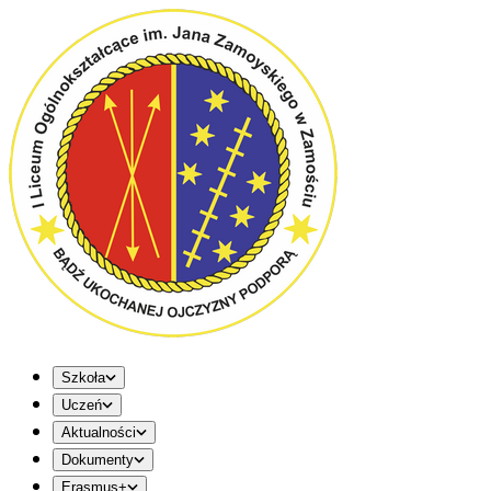
Szkoła
Uczeń
Aktualności
Dokumenty
Erasmus+