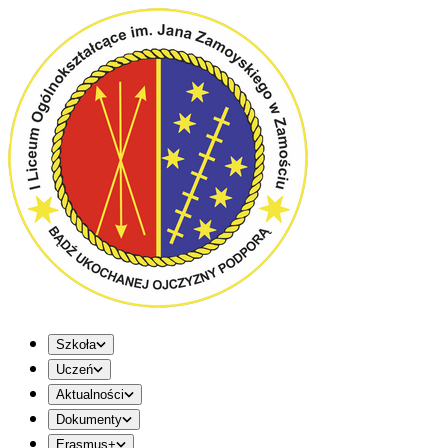
Szkoła
Uczeń
Aktualności
Dokumenty
Erasmus+