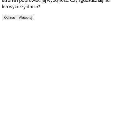
stronie i poprawiać jej wydajność. Czy zgadzasz się na
ich wykorzystanie?
Odrzuć
Akceptuj