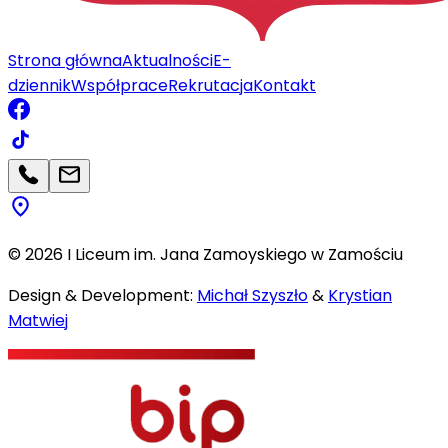
Strona główna
Aktualności
E-
dziennik
Współprace
Rekrutacja
Kontakt
©
2026
I Liceum im. Jana Zamoyskiego w Zamościu
Design & Development:
Michał Szyszło
&
Krystian
Matwiej