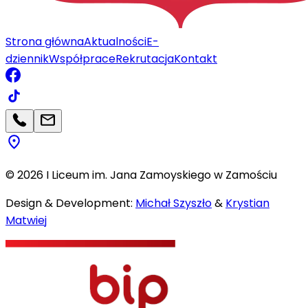
Strona główna
Aktualności
E-
dziennik
Współprace
Rekrutacja
Kontakt
©
2026
I Liceum im. Jana Zamoyskiego w Zamościu
Design & Development:
Michał Szyszło
&
Krystian
Matwiej