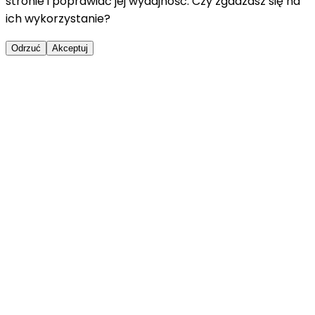
stronie i poprawiać jej wydajność. Czy zgadzasz się na
ich wykorzystanie?
Odrzuć
Akceptuj