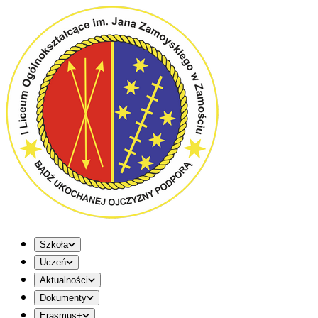
Szkoła
Uczeń
Aktualności
Dokumenty
Erasmus+