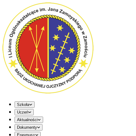
Szkoła
Uczeń
Aktualności
Dokumenty
Erasmus+