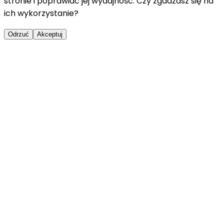
stronie i poprawiać jej wydajność. Czy zgadzasz się na
ich wykorzystanie?
Odrzuć
Akceptuj