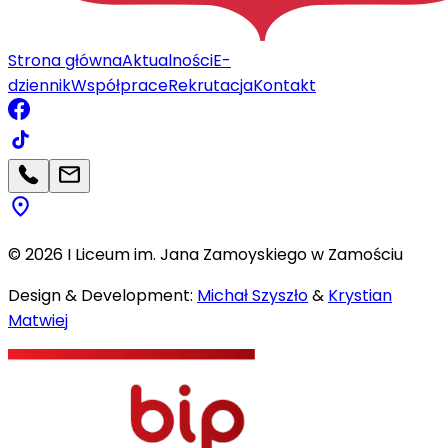
Strona główna
Aktualności
E-
dziennik
Współprace
Rekrutacja
Kontakt
©
2026
I Liceum im. Jana Zamoyskiego w Zamościu
Design & Development:
Michał Szyszło
&
Krystian
Matwiej