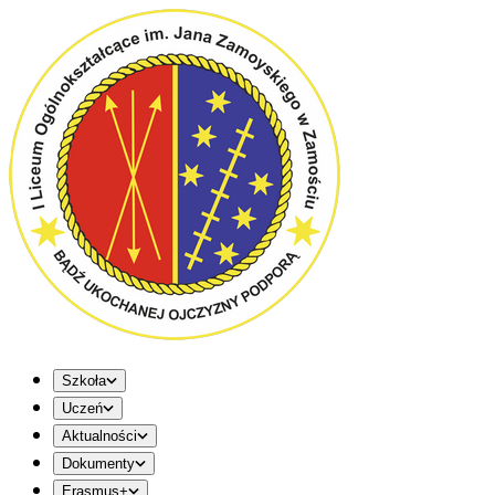
Szkoła
Uczeń
Aktualności
Dokumenty
Erasmus+