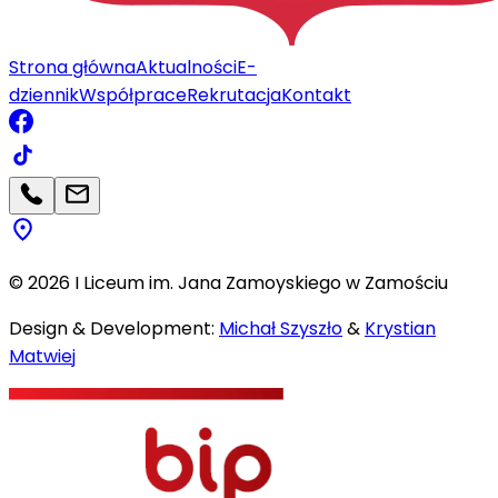
Strona główna
Aktualności
E-
dziennik
Współprace
Rekrutacja
Kontakt
©
2026
I Liceum im. Jana Zamoyskiego w Zamościu
Design & Development:
Michał Szyszło
&
Krystian
Matwiej