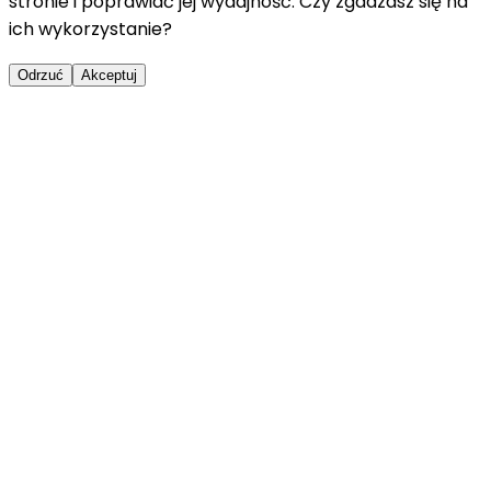
stronie i poprawiać jej wydajność. Czy zgadzasz się na
ich wykorzystanie?
Odrzuć
Akceptuj