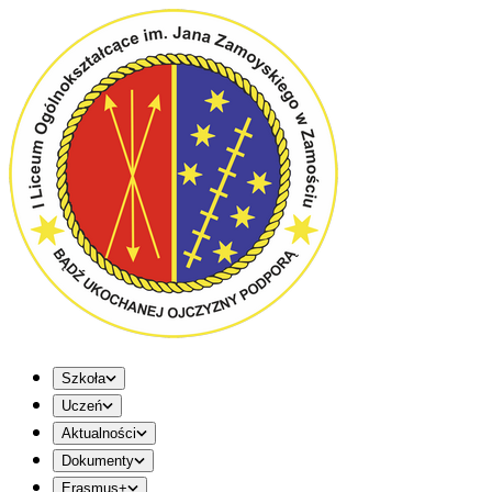
Szkoła
Uczeń
Aktualności
Dokumenty
Erasmus+