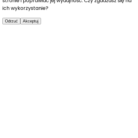
stronie i poprawiać jej wydajność. Czy zgadzasz się na
ich wykorzystanie?
Odrzuć
Akceptuj