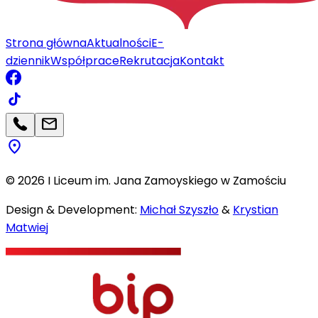
Strona główna
Aktualności
E-
dziennik
Współprace
Rekrutacja
Kontakt
©
2026
I Liceum im. Jana Zamoyskiego w Zamościu
Design & Development:
Michał Szyszło
&
Krystian
Matwiej