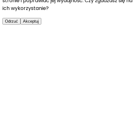
stronie i poprawiać jej wydajność. Czy zgadzasz się na
ich wykorzystanie?
Odrzuć
Akceptuj