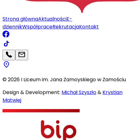
Strona główna
Aktualności
E-
dziennik
Współprace
Rekrutacja
Kontakt
©
2026
I Liceum im. Jana Zamoyskiego w Zamościu
Design & Development:
Michał Szyszło
&
Krystian
Matwiej