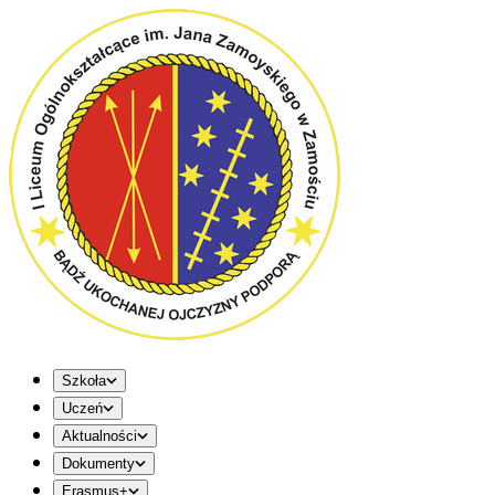
Szkoła
Uczeń
Aktualności
Dokumenty
Erasmus+