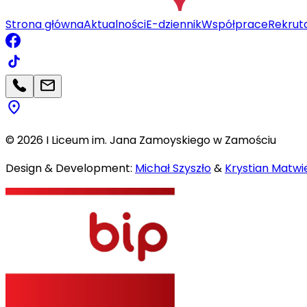
Strona główna
Aktualności
E-dziennik
Współprace
Rekrut
©
2026
I Liceum im. Jana Zamoyskiego w Zamościu
Design & Development:
Michał Szyszło
&
Krystian Matwie