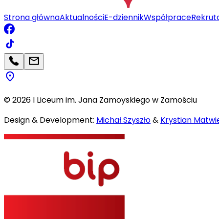
Strona główna
Aktualności
E-dziennik
Współprace
Rekrut
©
2026
I Liceum im. Jana Zamoyskiego w Zamościu
Design & Development:
Michał Szyszło
&
Krystian Matwie