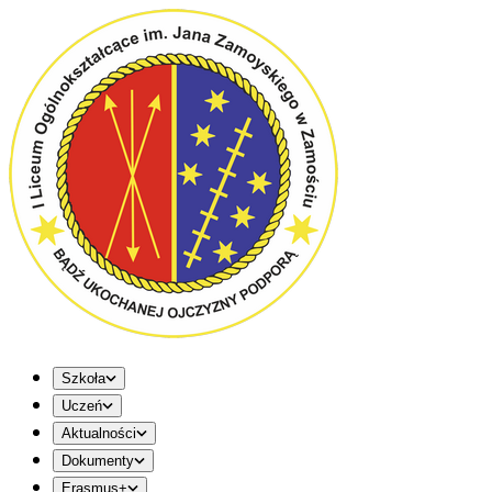
Szkoła
Uczeń
Aktualności
Dokumenty
Erasmus+