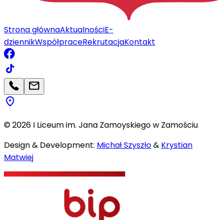
Strona główna
Aktualności
E-
dziennik
Współprace
Rekrutacja
Kontakt
©
2026
I Liceum im. Jana Zamoyskiego w Zamościu
Design & Development:
Michał Szyszło
&
Krystian
Matwiej