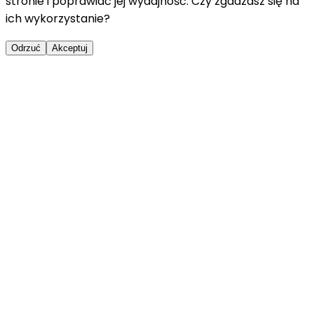
stronie i poprawiać jej wydajność. Czy zgadzasz się na
ich wykorzystanie?
Odrzuć
Akceptuj