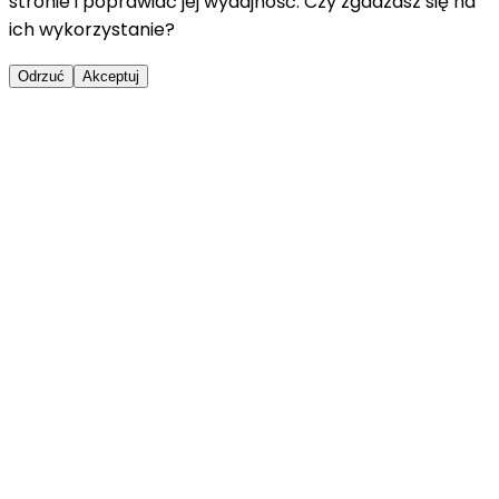
stronie i poprawiać jej wydajność. Czy zgadzasz się na
ich wykorzystanie?
Odrzuć
Akceptuj