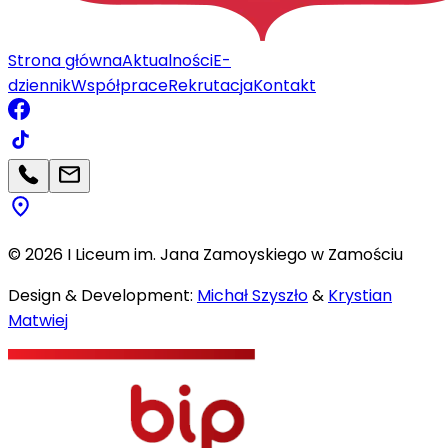
Strona główna
Aktualności
E-
dziennik
Współprace
Rekrutacja
Kontakt
©
2026
I Liceum im. Jana Zamoyskiego w Zamościu
Design & Development:
Michał Szyszło
&
Krystian
Matwiej