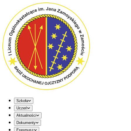
Szkoła
Uczeń
Aktualności
Dokumenty
Erasmus+