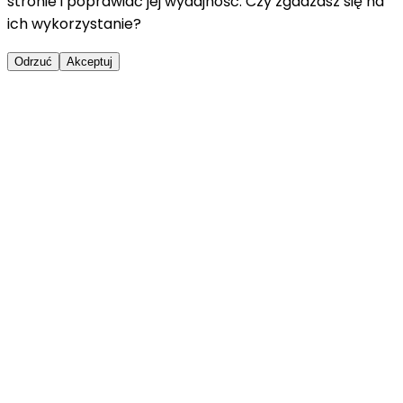
stronie i poprawiać jej wydajność. Czy zgadzasz się na
ich wykorzystanie?
Odrzuć
Akceptuj