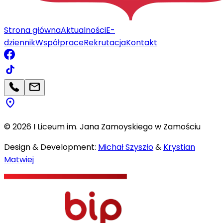
Strona główna
Aktualności
E-
dziennik
Współprace
Rekrutacja
Kontakt
©
2026
I Liceum im. Jana Zamoyskiego w Zamościu
Design & Development:
Michał Szyszło
&
Krystian
Matwiej