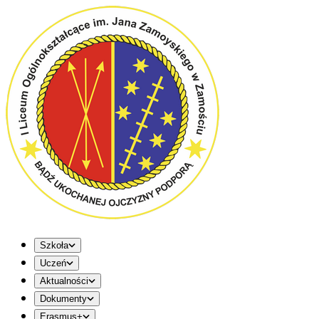
Szkoła
Uczeń
Aktualności
Dokumenty
Erasmus+