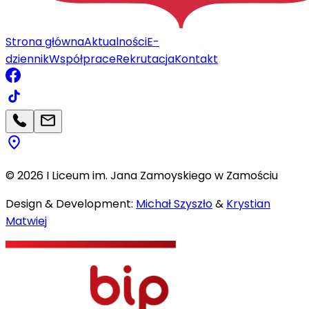
Strona główna
Aktualności
E-
dziennik
Współprace
Rekrutacja
Kontakt
©
2026
I Liceum im. Jana Zamoyskiego w Zamościu
Design & Development:
Michał Szyszło
&
Krystian
Matwiej