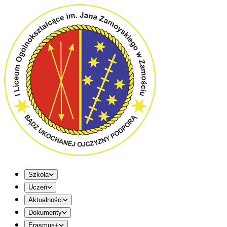
Szkoła
Uczeń
Aktualności
Dokumenty
Erasmus+