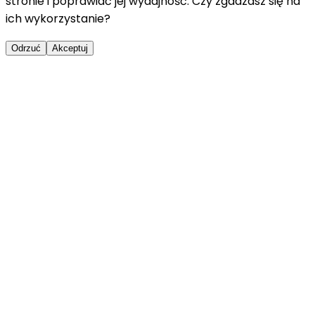
stronie i poprawiać jej wydajność. Czy zgadzasz się na
ich wykorzystanie?
Odrzuć
Akceptuj