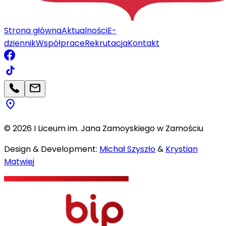
Strona główna
Aktualności
E-
dziennik
Współprace
Rekrutacja
Kontakt
©
2026
I Liceum im. Jana Zamoyskiego w Zamościu
Design & Development:
Michał Szyszło
&
Krystian
Matwiej