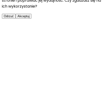
stronie i poprawiać jej wydajność. Czy zgadzasz się na
ich wykorzystanie?
Odrzuć
Akceptuj