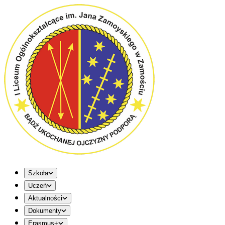
Szkoła
Uczeń
Aktualności
Dokumenty
Erasmus+