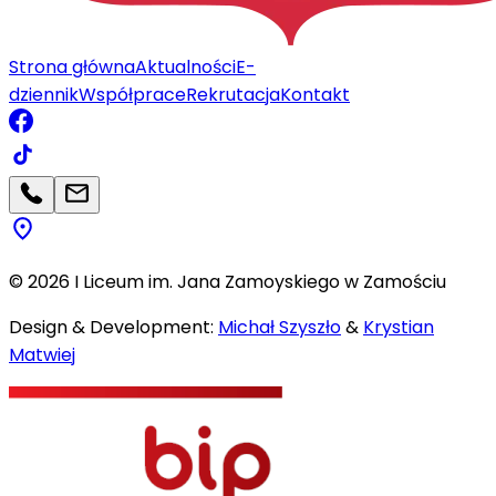
Strona główna
Aktualności
E-
dziennik
Współprace
Rekrutacja
Kontakt
©
2026
I Liceum im. Jana Zamoyskiego w Zamościu
Design & Development:
Michał Szyszło
&
Krystian
Matwiej