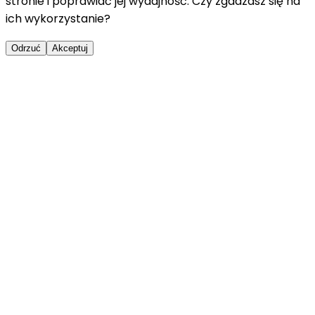
stronie i poprawiać jej wydajność. Czy zgadzasz się na
ich wykorzystanie?
Odrzuć
Akceptuj