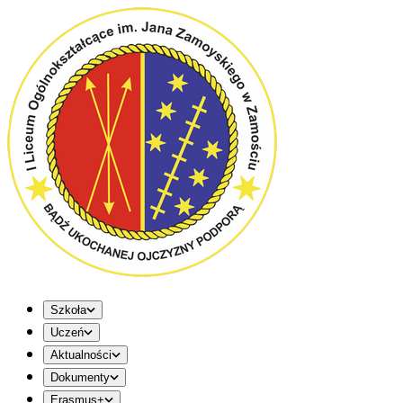
Szkoła
Uczeń
Aktualności
Dokumenty
Erasmus+