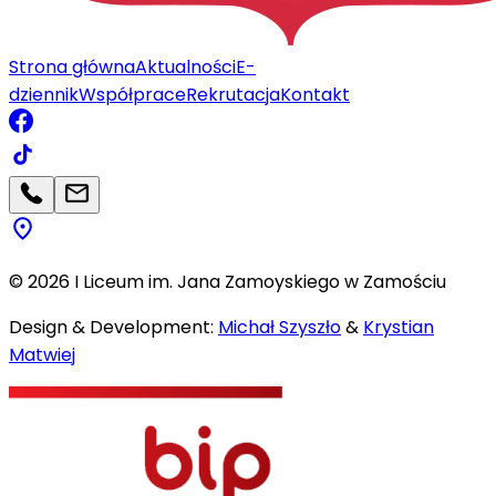
Strona główna
Aktualności
E-
dziennik
Współprace
Rekrutacja
Kontakt
©
2026
I Liceum im. Jana Zamoyskiego w Zamościu
Design & Development:
Michał Szyszło
&
Krystian
Matwiej