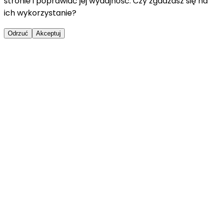
stronie i poprawiać jej wydajność. Czy zgadzasz się na
ich wykorzystanie?
Odrzuć
Akceptuj