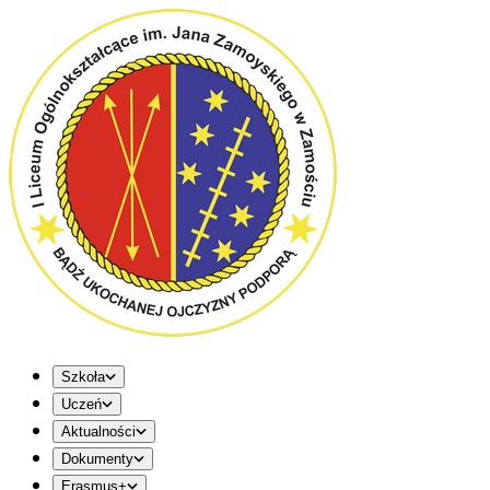
Szkoła
Uczeń
Aktualności
Dokumenty
Erasmus+