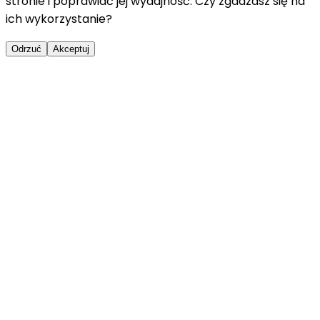
stronie i poprawiać jej wydajność. Czy zgadzasz się na
ich wykorzystanie?
Odrzuć
Akceptuj