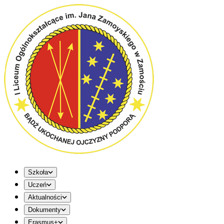
Szkoła
Uczeń
Aktualności
Dokumenty
Erasmus+