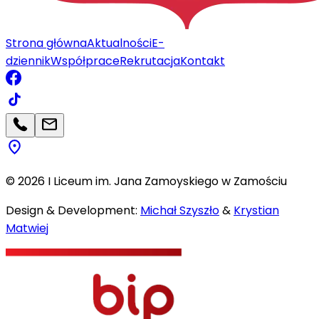
Strona główna
Aktualności
E-
dziennik
Współprace
Rekrutacja
Kontakt
©
2026
I Liceum im. Jana Zamoyskiego w Zamościu
Design & Development:
Michał Szyszło
&
Krystian
Matwiej