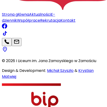
Strona główna
Aktualności
E-
dziennik
Współprace
Rekrutacja
Kontakt
©
2026
I Liceum im. Jana Zamoyskiego w Zamościu
Design & Development:
Michał Szyszło
&
Krystian
Matwiej