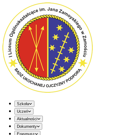
Szkoła
Uczeń
Aktualności
Dokumenty
Erasmus+