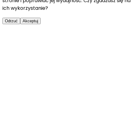
stronie i poprawiać jej wydajność. Czy zgadzasz się na
ich wykorzystanie?
Odrzuć
Akceptuj