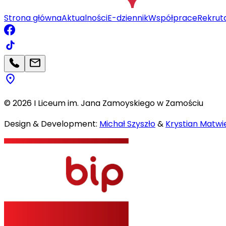
Strona główna
Aktualności
E-dziennik
Współprace
Rekrut
©
2026
I Liceum im. Jana Zamoyskiego w Zamościu
Design & Development:
Michał Szyszło
&
Krystian Matwie