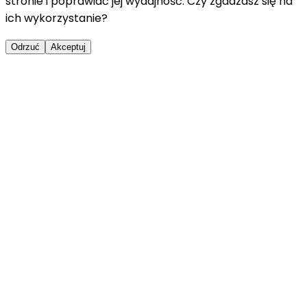
stronie i poprawiać jej wydajność. Czy zgadzasz się na
ich wykorzystanie?
Odrzuć
Akceptuj