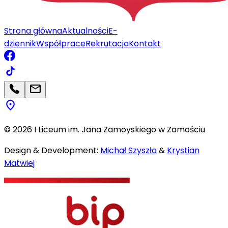
Strona główna
Aktualności
E-
dziennik
Współprace
Rekrutacja
Kontakt
©
2026
I Liceum im. Jana Zamoyskiego w Zamościu
Design & Development:
Michał Szyszło
&
Krystian
Matwiej