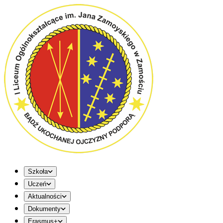
Szkoła
Uczeń
Aktualności
Dokumenty
Erasmus+