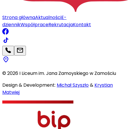
Strona główna
Aktualności
E-
dziennik
Współprace
Rekrutacja
Kontakt
©
2026
I Liceum im. Jana Zamoyskiego w Zamościu
Design & Development:
Michał Szyszło
&
Krystian
Matwiej