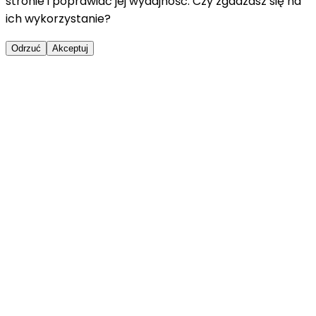
stronie i poprawiać jej wydajność. Czy zgadzasz się na
ich wykorzystanie?
Odrzuć
Akceptuj