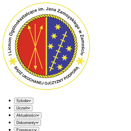
Szkoła
Uczeń
Aktualności
Dokumenty
Erasmus+