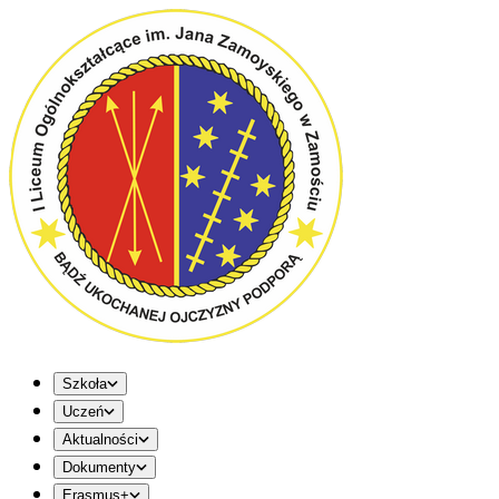
Szkoła
Uczeń
Aktualności
Dokumenty
Erasmus+