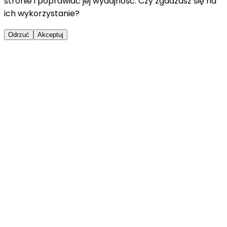
stronie i poprawiać jej wydajność. Czy zgadzasz się na
ich wykorzystanie?
Odrzuć
Akceptuj