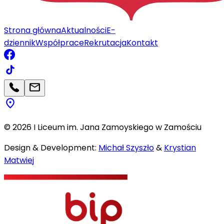
Strona główna
Aktualności
E-
dziennik
Współprace
Rekrutacja
Kontakt
©
2026
I Liceum im. Jana Zamoyskiego w Zamościu
Design & Development:
Michał Szyszło
&
Krystian
Matwiej