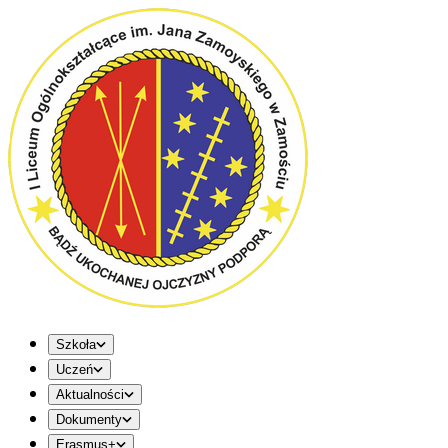
Szkoła
Uczeń
Aktualności
Dokumenty
Erasmus+