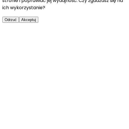
stronie i poprawiać jej wydajność. Czy zgadzasz się na
ich wykorzystanie?
Odrzuć
Akceptuj