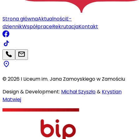
Strona główna
Aktualności
E-
dziennik
Współprace
Rekrutacja
Kontakt
©
2026
I Liceum im. Jana Zamoyskiego w Zamościu
Design & Development:
Michał Szyszło
&
Krystian
Matwiej