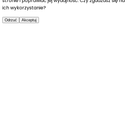
stronie i poprawiać jej wydajność. Czy zgadzasz się na
ich wykorzystanie?
Odrzuć
Akceptuj