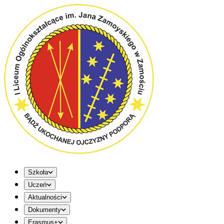
Szkoła
Uczeń
Aktualności
Dokumenty
Erasmus+