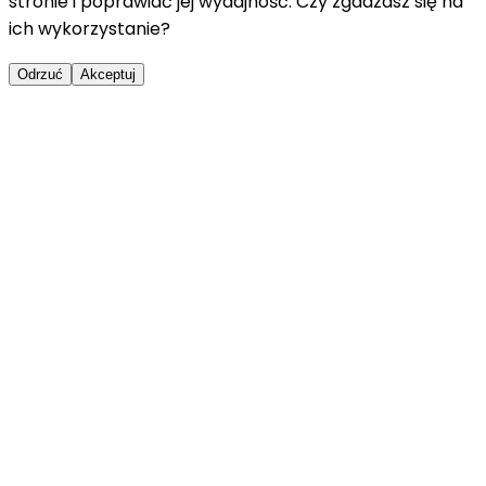
stronie i poprawiać jej wydajność. Czy zgadzasz się na
ich wykorzystanie?
Odrzuć
Akceptuj