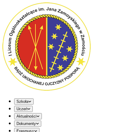
Szkoła
Uczeń
Aktualności
Dokumenty
Erasmus+