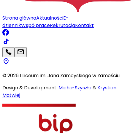
Strona główna
Aktualności
E-
dziennik
Współprace
Rekrutacja
Kontakt
©
2026
I Liceum im. Jana Zamoyskiego w Zamościu
Design & Development:
Michał Szyszło
&
Krystian
Matwiej