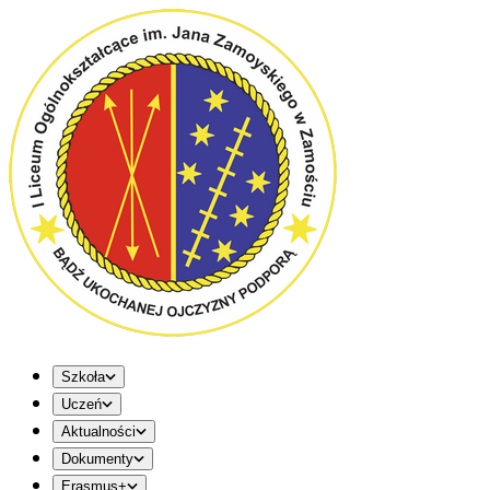
Szkoła
Uczeń
Aktualności
Dokumenty
Erasmus+