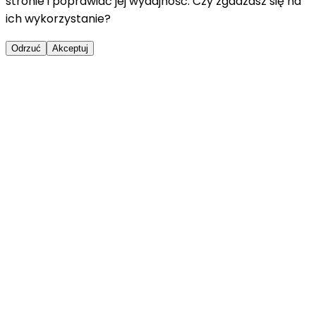
stronie i poprawiać jej wydajność. Czy zgadzasz się na
ich wykorzystanie?
Odrzuć
Akceptuj