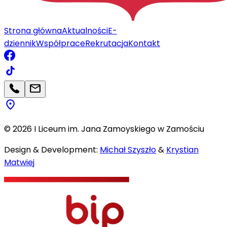
Strona główna
Aktualności
E-
dziennik
Współprace
Rekrutacja
Kontakt
©
2026
I Liceum im. Jana Zamoyskiego w Zamościu
Design & Development:
Michał Szyszło
&
Krystian
Matwiej