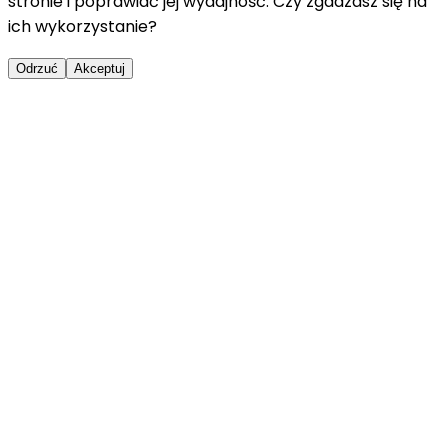
stronie i poprawiać jej wydajność. Czy zgadzasz się na
ich wykorzystanie?
Odrzuć
Akceptuj