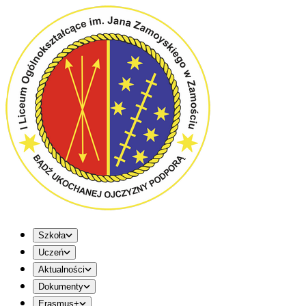
Szkoła
Uczeń
Aktualności
Dokumenty
Erasmus+