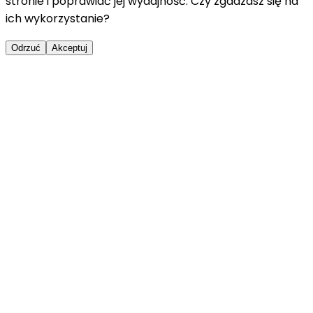
stronie i poprawiać jej wydajność. Czy zgadzasz się na
ich wykorzystanie?
Odrzuć
Akceptuj