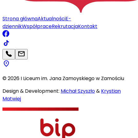
Strona główna
Aktualności
E-
dziennik
Współprace
Rekrutacja
Kontakt
©
2026
I Liceum im. Jana Zamoyskiego w Zamościu
Design & Development:
Michał Szyszło
&
Krystian
Matwiej