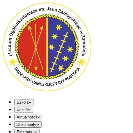
Szkoła
Uczeń
Aktualności
Dokumenty
Erasmus+