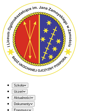
Szkoła
Uczeń
Aktualności
Dokumenty
Erasmus+