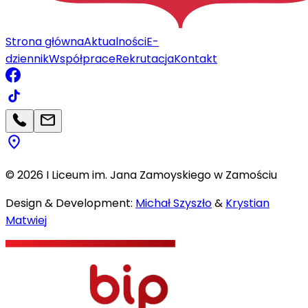
Strona główna
Aktualności
E-
dziennik
Współprace
Rekrutacja
Kontakt
©
2026
I Liceum im. Jana Zamoyskiego w Zamościu
Design & Development:
Michał Szyszło
&
Krystian
Matwiej