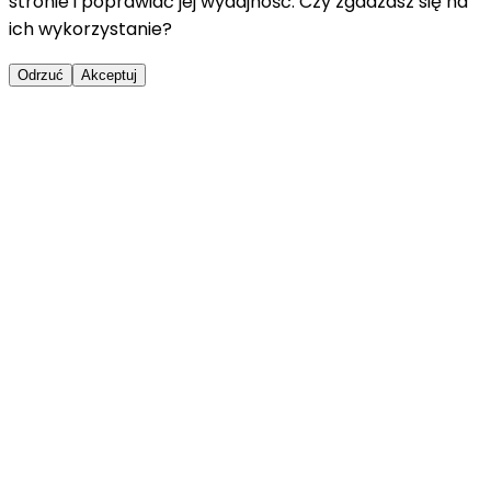
stronie i poprawiać jej wydajność. Czy zgadzasz się na
ich wykorzystanie?
Odrzuć
Akceptuj