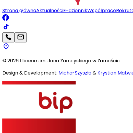
Strona główna
Aktualności
E-dziennik
Współprace
Rekrut
©
2026
I Liceum im. Jana Zamoyskiego w Zamościu
Design & Development:
Michał Szyszło
&
Krystian Matwie