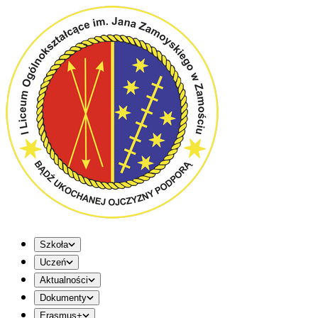
Szkoła
Uczeń
Aktualności
Dokumenty
Erasmus+