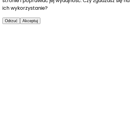
stronie i poprawiać jej wydajność. Czy zgadzasz się na
ich wykorzystanie?
Odrzuć
Akceptuj