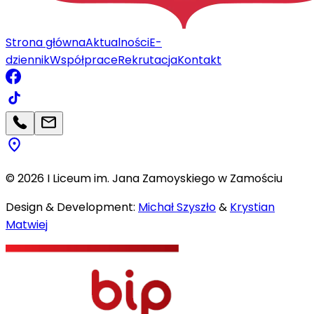
Strona główna
Aktualności
E-
dziennik
Współprace
Rekrutacja
Kontakt
©
2026
I Liceum im. Jana Zamoyskiego w Zamościu
Design & Development:
Michał Szyszło
&
Krystian
Matwiej