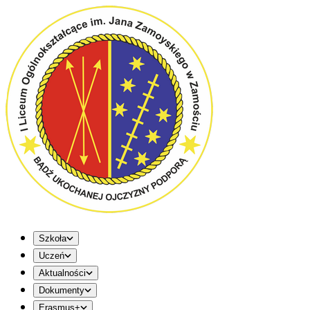
Szkoła
Uczeń
Aktualności
Dokumenty
Erasmus+