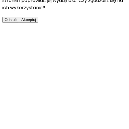
stronie i poprawiać jej wydajność. Czy zgadzasz się na
ich wykorzystanie?
Odrzuć
Akceptuj