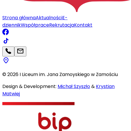
Strona główna
Aktualności
E-
dziennik
Współprace
Rekrutacja
Kontakt
©
2026
I Liceum im. Jana Zamoyskiego w Zamościu
Design & Development:
Michał Szyszło
&
Krystian
Matwiej