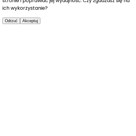
stronie i poprawiać jej wydajność. Czy zgadzasz się na
ich wykorzystanie?
Odrzuć
Akceptuj