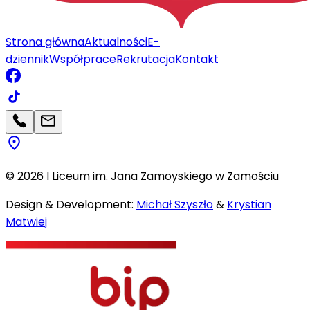
Strona główna
Aktualności
E-
dziennik
Współprace
Rekrutacja
Kontakt
©
2026
I Liceum im. Jana Zamoyskiego w Zamościu
Design & Development:
Michał Szyszło
&
Krystian
Matwiej