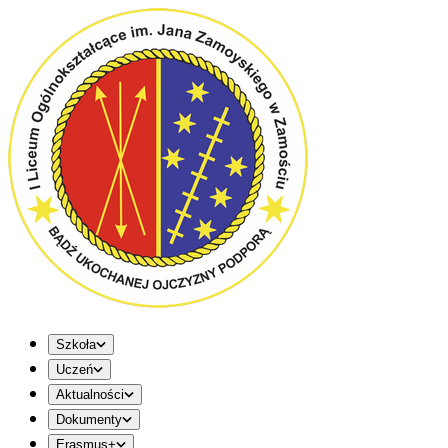
Szkoła
Uczeń
Aktualności
Dokumenty
Erasmus+