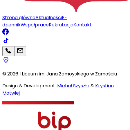
Strona główna
Aktualności
E-
dziennik
Współprace
Rekrutacja
Kontakt
©
2026
I Liceum im. Jana Zamoyskiego w Zamościu
Design & Development:
Michał Szyszło
&
Krystian
Matwiej