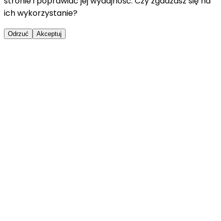
stronie i poprawiać jej wydajność. Czy zgadzasz się na
ich wykorzystanie?
Odrzuć
Akceptuj