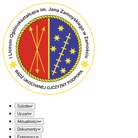
Szkoła
Uczeń
Aktualności
Dokumenty
Erasmus+