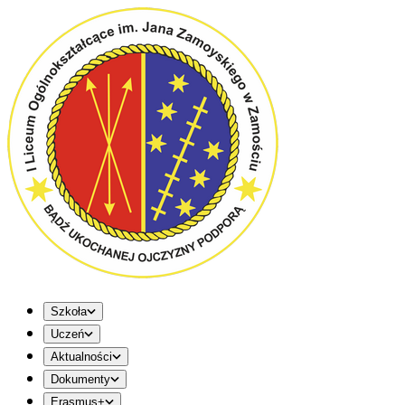
Szkoła
Uczeń
Aktualności
Dokumenty
Erasmus+