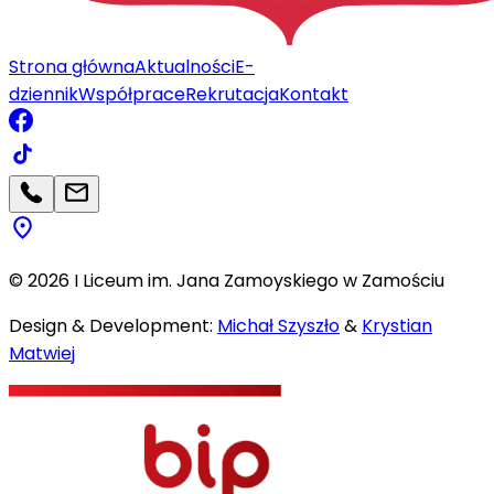
Strona główna
Aktualności
E-
dziennik
Współprace
Rekrutacja
Kontakt
©
2026
I Liceum im. Jana Zamoyskiego w Zamościu
Design & Development:
Michał Szyszło
&
Krystian
Matwiej