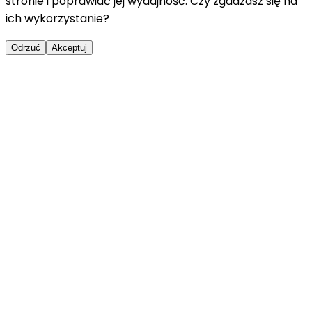
stronie i poprawiać jej wydajność. Czy zgadzasz się na
ich wykorzystanie?
Odrzuć
Akceptuj