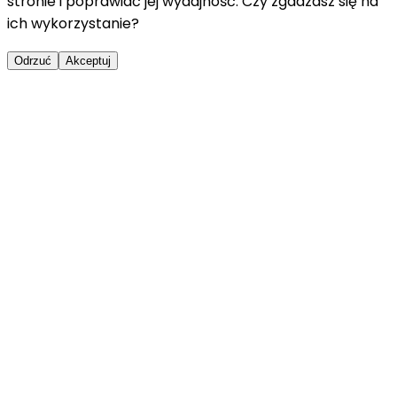
stronie i poprawiać jej wydajność. Czy zgadzasz się na
ich wykorzystanie?
Odrzuć
Akceptuj