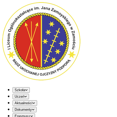
Szkoła
Uczeń
Aktualności
Dokumenty
Erasmus+