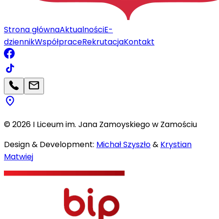
Strona główna
Aktualności
E-
dziennik
Współprace
Rekrutacja
Kontakt
©
2026
I Liceum im. Jana Zamoyskiego w Zamościu
Design & Development:
Michał Szyszło
&
Krystian
Matwiej