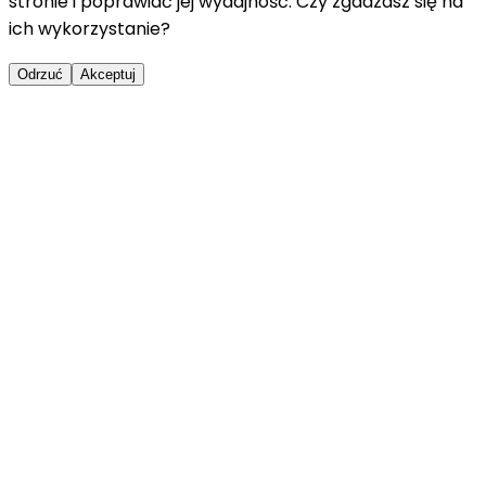
stronie i poprawiać jej wydajność. Czy zgadzasz się na
ich wykorzystanie?
Odrzuć
Akceptuj