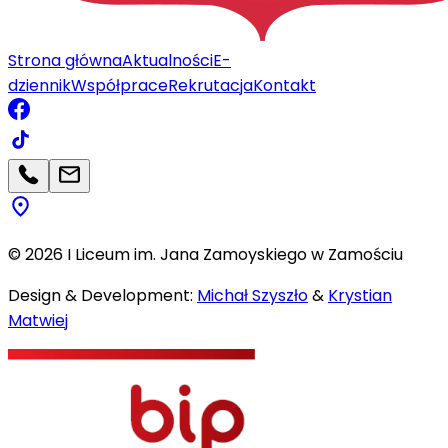
Strona główna
Aktualności
E-
dziennik
Współprace
Rekrutacja
Kontakt
©
2026
I Liceum im. Jana Zamoyskiego w Zamościu
Design & Development:
Michał Szyszło
&
Krystian
Matwiej