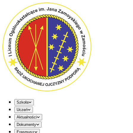
Szkoła
Uczeń
Aktualności
Dokumenty
Erasmus+