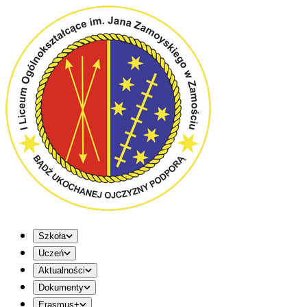
Szkoła
Uczeń
Aktualności
Dokumenty
Erasmus+