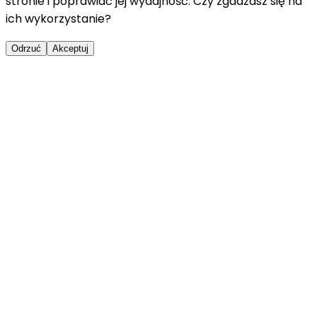
stronie i poprawiać jej wydajność. Czy zgadzasz się na
ich wykorzystanie?
Odrzuć
Akceptuj