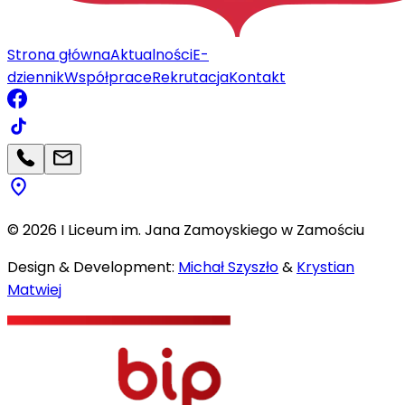
Strona główna
Aktualności
E-
dziennik
Współprace
Rekrutacja
Kontakt
©
2026
I Liceum im. Jana Zamoyskiego w Zamościu
Design & Development:
Michał Szyszło
&
Krystian
Matwiej