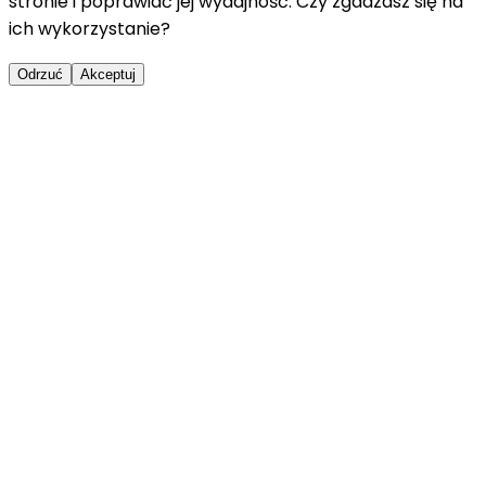
stronie i poprawiać jej wydajność. Czy zgadzasz się na
ich wykorzystanie?
Odrzuć
Akceptuj