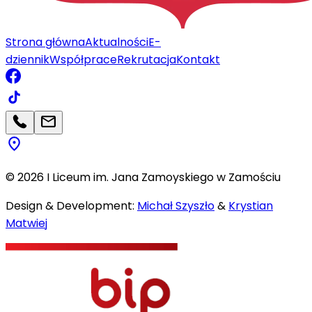
Strona główna
Aktualności
E-
dziennik
Współprace
Rekrutacja
Kontakt
©
2026
I Liceum im. Jana Zamoyskiego w Zamościu
Design & Development:
Michał Szyszło
&
Krystian
Matwiej