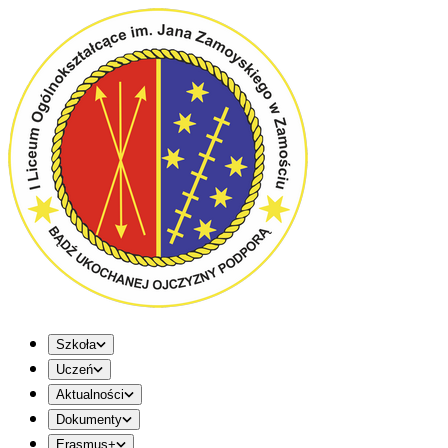
Szkoła
Uczeń
Aktualności
Dokumenty
Erasmus+